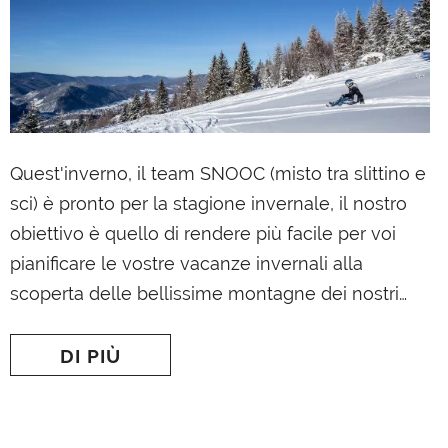
SNOOC Touring
€649,00
LLO
AGGIUNGI AL CARRELLO
Quest'inverno, il team SNOOC (misto tra slittino e
sci) è pronto per la stagione invernale, il nostro
obiettivo è quello di rendere più facile per voi
pianificare le vostre vacanze invernali alla
scoperta delle bellissime montagne dei nostri
massicci. Il team SNOOC ha selezionato per te le
migliori piste per slittino d'Europa in diverse
DI PIÙ
località sciistiche in Austria, Germania, Svizzera,
Italia e Scandinavia. Svizzera...