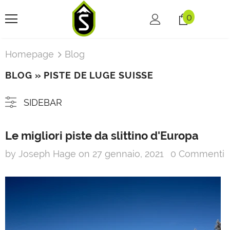
0
Homepage
Blog
BLOG
» PISTE DE LUGE SUISSE
SIDEBAR
Le migliori piste da slittino d'Europa
by Joseph Hage
on
27 gennaio, 2021
0 Commenti