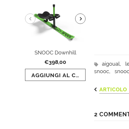
SNOOC Downhill
SNOOC To
€398,00
€649
aigoual,
l
snooc,
snooc
AGGIUNGI AL CARRELLO
AGGIUNGI
ARTICOLO
2 COMMENT