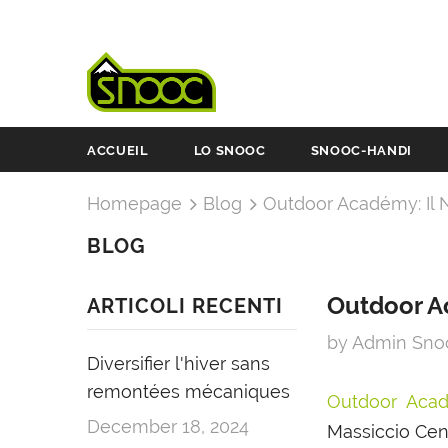
ACCUEIL
LO SNOOC
SNOOC-HANDI
Homepage
Blog
Outdoor Académy: Il N
BLOG
Outdoor Ac
ARTICOLI RECENTI
by Admin Sn
Diversifier l'hiver sans
remontées mécaniques
Outdoor Aca
December 18, 2024
Massiccio Cent