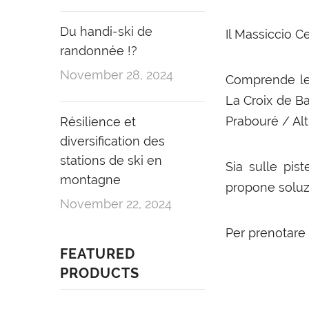
Du handi-ski de
Il Massiccio C
randonnée !?
November 28, 2024
Comprende le 
La Croix de B
Prabouré / Alt
Résilience et
diversification des
stations de ski en
Sia sulle pis
montagne
propone soluzi
November 22, 2024
Per prenotare
FEATURED
PRODUCTS