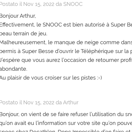
Postato il
Nov 15, 2022
da SNOOC
Bonjour Arthur,
Effectivement, le SNOOC est bien autorisé à Super Bes
beau terrain de jeu.
Malheureusement, le manque de neige comme dans b
permis à Super Besse d’ouvrir le Téléphérique sur la 
J’espère que vous aurez l’occasion de retourner pro
abondante.
Au plaisir de vous croiser sur les pistes :-)
Postato il
Nov 15, 2022
da Arthur
Bonjour, on vient de se faire refuser l’utilisation du 
qu’on avait eu l’information sur votre site qu’on pou
snooc chez Decathlon. Donc Impossible d’en faire et 