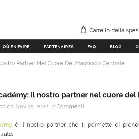
Carrello della spes
OÙ EN FAIRE
PARTENAIRES
FAQ
BLOG
C
ostro Partner Nel Cuore Del Massiccio Centrale
adémy: il nostro partner nel cuore del
ooc
on
Nov 15, 2022
2 Commenti
demy
è il nostro partner che ti permette di pren
rale.