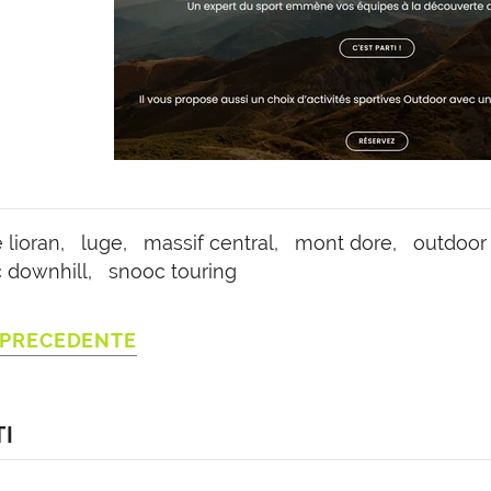
uring
,00
e lioran,
luge,
massif central,
mont dore,
outdoo
 downhill,
snooc touring
 AL CARRELLO
 PRECEDENTE
I