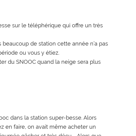
se sur le téléphérique qui offre un très
eaucoup de station cette année n’a pas
période ou vous y étiez.
fiter du SNOOC quand la neige sera plus
snooc dans la station super-besse. Alors
vez en faire, on avait même acheter un
journée gâcher et très déçu … Alors que