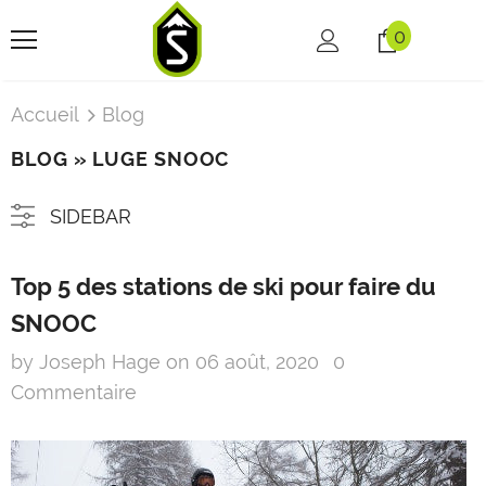
0
Accueil
Blog
BLOG
» LUGE SNOOC
SIDEBAR
Top 5 des stations de ski pour faire du
SNOOC
by Joseph Hage
on
06 août, 2020
0
Commentaire