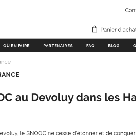
Cont
Panier d'acha
OÙ EN FAIRE
PARTENAIRES
FAQ
BLOG
Q
ance
RANCE
OOC au Devoluy dans les H
evoluy, le SNOOC ne cesse d'étonner et de conquérir