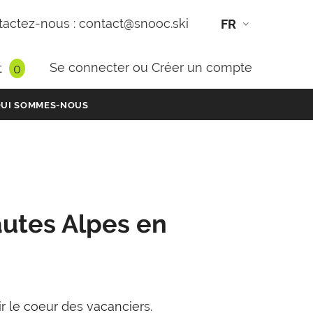
actez-nous : contact@snooc.ski
FR
Se connecter
ou
Créer un compte
t
0
UI SOMMES-NOUS
autes Alpes en
 le coeur des vacanciers.