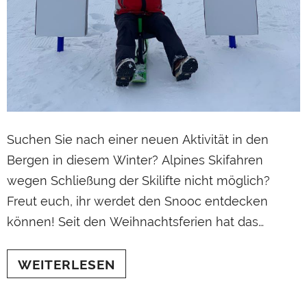
Suchen Sie nach einer neuen Aktivität in den
Bergen in diesem Winter? Alpines Skifahren
wegen Schließung der Skilifte nicht möglich?
Freut euch, ihr werdet den Snooc entdecken
können! Seit den Weihnachtsferien hat das
Großmassiv die SNOOC-Aktivität gestartet und
hebt sein neues Konzept hervor: die
WEITERLESEN
SNOOCZONE! Wenn Sie im Giffre-Tal Urlaub
machen, sei es auf Samoëns, Morillon, Sixt-Fer-A-