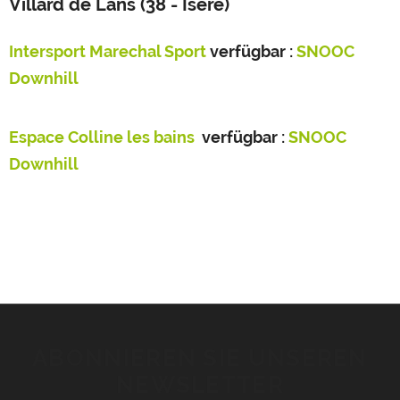
Villard de Lans (38 - Isère)
Intersport Marechal Sport
verfügbar :
SNOOC
Downhill
Espace Colline les bains
verfügbar :
SNOOC
Downhill
ABONNIEREN SIE UNSEREN
NEWSLETTER