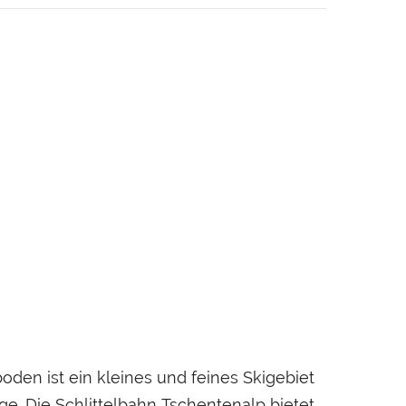
den ist ein kleines und feines Skigebiet
e. Die Schlittelbahn Tschentenalp bietet