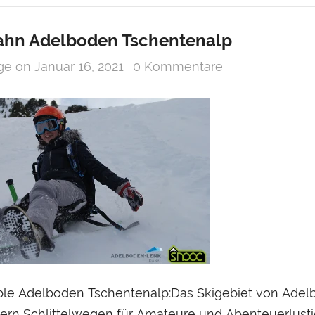
bahn Adelboden Tschentenalp
age
on
Januar 16, 2021
0 Kommentare
uring
,00
INKAUFSWAGEN LEGEN
le Adelboden Tschentenalp:Das Skigebiet von Adelbo
tern Schlittelwegen für Amateure und Abenteuerlustig