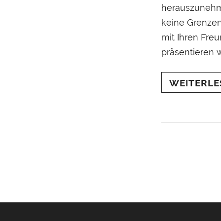
herauszunehme
keine Grenzen 
mit Ihren Fre
präsentieren w
WEITERLE