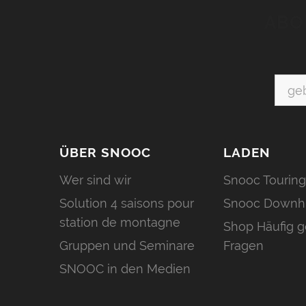
ABO
ÜBER SNOOC
LADEN
Wer sind wir
Snooc Touring
Solution 4 saisons pour
Snooc Downhi
station de montagne
Shop Häufig g
Gruppen und Seminare
Fragen
SNOOC in den Medien