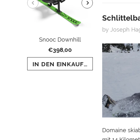
Schlittel
by Joseph H
Snooc Downhill
SNOOC To
€398,00
€649
IN DEN EINKAUFSWAGEN LEGEN
IN DEN E
Domaine skiab
mit 14 Kilome