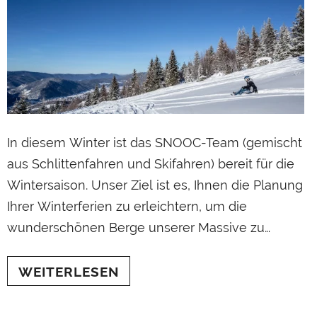
SNOOC Touring
€649,00
GEN LEGEN
IN DEN EINKAUFSWAGEN LEGEN
In diesem Winter ist das SNOOC-Team (gemischt
aus Schlittenfahren und Skifahren) bereit für die
Wintersaison. Unser Ziel ist es, Ihnen die Planung
Ihrer Winterferien zu erleichtern, um die
wunderschönen Berge unserer Massive zu
entdecken. Das SNOOC-Team hat für Sie die
besten Rodelbahnen Europas in verschiedenen
WEITERLESEN
Skigebieten in Österreich, Deutschland, der
Schweiz, Italien und Skandinavien ausgewählt.