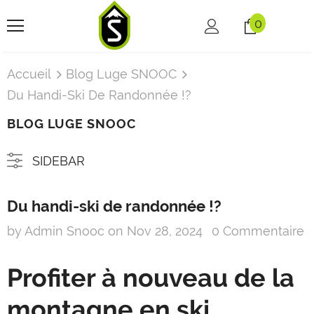
0
Accueil
Blog Luge SNOOC
Du Handi-Ski De Randonnée !?
BLOG LUGE SNOOC
SIDEBAR
Du handi-ski de randonnée !?
by Admin Snooc
on
Nov 28, 2024
0 Commentaire
Profiter à nouveau de la
montagne en ski...