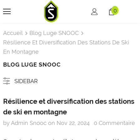
0
Accueil
Blog Luge SNOOC
Résilience Et Diversification Des Stations De Ski
En Montagne
BLOG LUGE SNOOC
SIDEBAR
Résilience et diversification des stations
de ski en montagne
by Admin Snooc
on
Nov 22, 2024
0 Commentaire