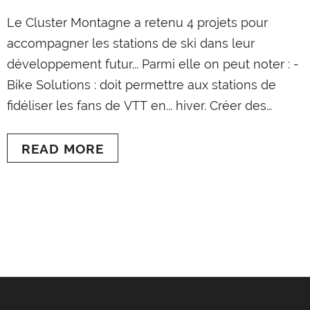
Le Cluster Montagne a retenu 4 projets pour
accompagner les stations de ski dans leur
développement futur... Parmi elle on peut noter : -
Bike Solutions : doit permettre aux stations de
fidéliser les fans de VTT en... hiver. Créer des
espaces vélos dédiés à l’apprentissage et au
ludisme - Sport Data : fait évoluer l'achat des
READ MORE
forfaits de ski. Bientôt acheter son skipass
ressemblera à celui...