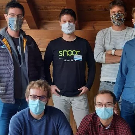
uring
,00
 CART