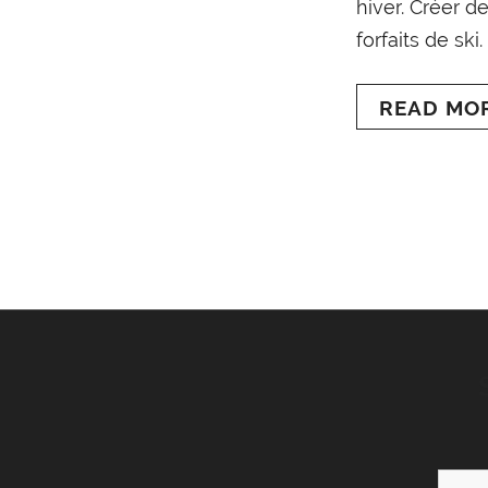
hiver. Créer d
forfaits de ski
READ MO