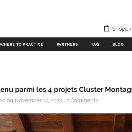
Shoppin
WHERE TO PRACTICE
PARTNERS
FAQ
BLOG
enu parmi les 4 projets Cluster Monta
ooc
on
November 17, 2020
2 Comments