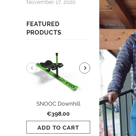
November 17, 2020
FEATURED
PRODUCTS
SNOOC Downhill
SNOOC To
€398,00
€649
ADD TO CART
ADD TO