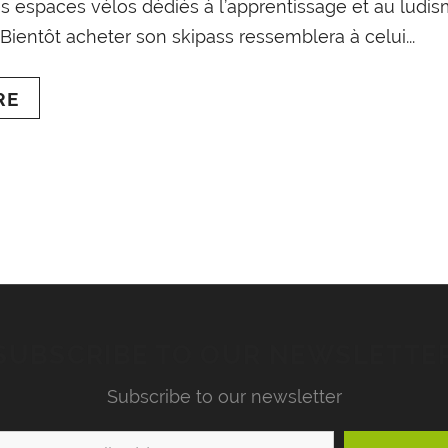
es espaces vélos dédiés à l’apprentissage et au ludism
. Bientôt acheter son skipass ressemblera à celui...
RE
SUBSCRIBE TO OUR NEWSLETTE
Subscribe to our newsletter