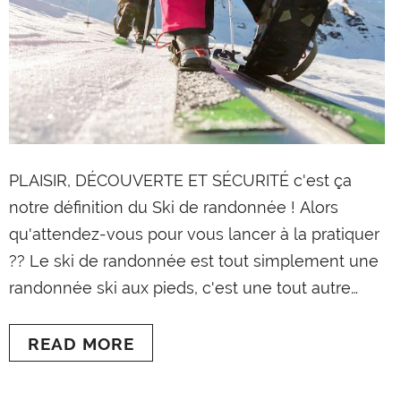
SNOOC Touring
€649,00
ADD TO CART
PLAISIR, DÉCOUVERTE ET SÉCURITÉ c'est ça
notre définition du Ski de randonnée ! Alors
qu'attendez-vous pour vous lancer à la pratiquer
?? Le ski de randonnée est tout simplement une
randonnée ski aux pieds, c'est une tout autre
activité qui peut vous apporter le plaisir de
découvrir de grands espaces vierges loin des
READ MORE
remontées mécaniques.